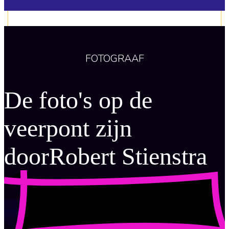
FOTOGRAAF
De foto's op de
veerpont zijn
door
Robert Stienstra